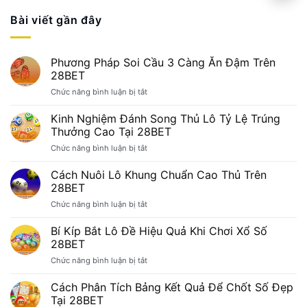
Blackjack tại casino
28bet
được phát triển theo tiêu
Bài viết gần đây
chuẩn châu Âu, mang đến trải nghiệm chia bài nhanh
chóng và hiệu ứng bàn cược chân thực. Trò chơi tích
Phương Pháp Soi Cầu 3 Càng Ăn Đậm Trên
hợp đầy đủ các luật như bảo hiểm, chia đôi,… giúp
28BET
thành viên dễ dàng xây dựng chiến thuật và tăng cơ
ở
Chức năng bình luận bị tắt
hội thắng.
Phương
Pháp
Kinh Nghiệm Đánh Song Thủ Lô Tỷ Lệ Trúng
Soi
Thưởng Cao Tại 28BET
Mức cược đa dạng từ 10.000 đồng đến 5 triệu đồng
Cầu
ở
Chức năng bình luận bị tắt
3
mỗi ván, đáp ứng nhu cầu của cả tân thủ lẫn những
Kinh
Càng
chuyên gia. Không chỉ hấp dẫn về hình thức, ván game
Nghiệm
Cách Nuôi Lô Khung Chuẩn Cao Thủ Trên
Ăn
Đánh
Đậm
còn mang đến cảm giác hồi hộp, kịch tính, khiến mỗi
28BET
Song
Trên
ván bài trở thành một trải nghiệm đáng nhớ.
ở
Chức năng bình luận bị tắt
Thủ
28BET
Cách
Lô
Nuôi
Bí Kíp Bắt Lô Đề Hiệu Quả Khi Chơi Xổ Số
Tỷ
Vòng quay Roulette
Lô
Lệ
28BET
Khung
Trúng
Roulette tại sảnh
Casino 28Bet
mang đến cả hai phiên
ở
Chức năng bình luận bị tắt
Chuẩn
Thưởng
Bí
bản Mỹ và châu Âu, tạo ra nhiều lựa chọn phong phú
Cao
Cao
Kíp
Cách Phân Tích Bảng Kết Quả Để Chốt Số Đẹp
Thủ
Tại
cho người tham gia. Giao diện sảnh game được thiết
Bắt
Trên
Tại 28BET
28BET
Lô