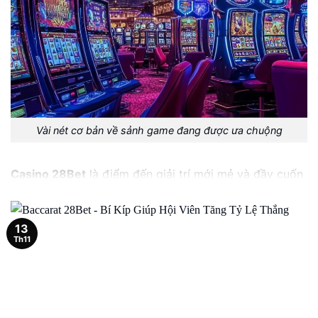
Vài nét cơ bản về sảnh game đang được ưa chuộng
Casino 28Bet
là điểm đến giải trí mới mẻ và đầy cuốn
hút, nhanh chóng lôi cuốn đông đảo người tham gia.
Với hệ thống trò chơi đa dạng cùng sảnh live trực tiếp
sinh động, nơi đây hứa hẹn mang đến cho hội viên
13
Th11
những phút giây giải trí chân thực như đang ở sòng bài
thật.
Khi tham gia, thành viên
28bet
win sẽ được lựa chọn
giữa nhiều hình thức giải trí phong phú, đáp ứng mọi