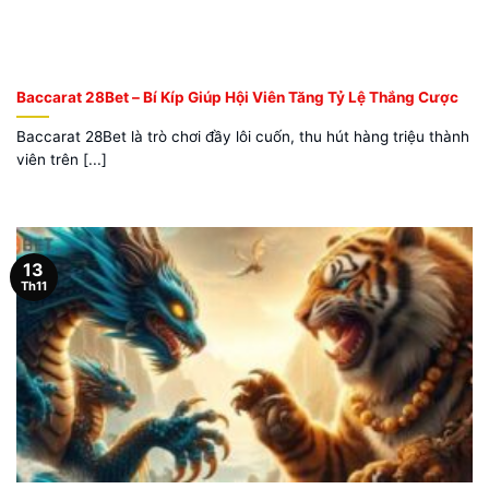
sở thích và nhu cầu. Sảnh cược quy tụ hầu hết các tựa
game đình đám trên thị trường, đảm bảo mang lại sự
hứng khởi và không gây nhàm chán cho thành viên.
Baccarat 28Bet – Bí Kíp Giúp Hội Viên Tăng Tỷ Lệ Thắng Cược
Các ưu điểm nổi trội giúp sảnh cược chinh
Baccarat 28Bet là trò chơi đầy lôi cuốn, thu hút hàng triệu thành
phục thành viên
viên trên [...]
13
Th11
Những yếu tố làm nên sức hút đặc biệt của Casino 28Bet
Điểm nổi bật của sảnh game không chỉ nằm ở kho