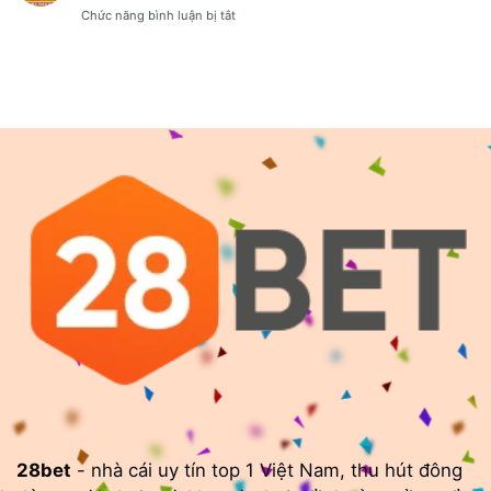
kế sống động, mô phỏng vòng quay chân thực cùng tỷ
28BET
ở
Chức năng bình luận bị tắt
Đề
lệ trả thưởng rõ ràng, minh bạch.
Cách
Hiệu
Phân
Quả
Tích
Khi
Mỗi lượt quay đều hiển thị thống kê 20 kết quả gần
Bảng
Chơi
nhất, giúp người chơi
28Bet.com
dễ dàng theo dõi và
Kết
Xổ
Quả
Số
phân tích xác suất thắng. Nhờ tính ngẫu nhiên hấp dẫn
Để
28BET
nhưng vẫn dễ kiểm soát, tựa game này thu hút hơn
Chốt
Số
35% thành viên tham gia mỗi ngày.
Đẹp
Tại
Kết luận
28BET
Casino 28Bet
mang đến cho hội viên đam mê cá cược
một không gian giải trí đẳng cấp. Tại sảnh game, bạn
sẽ tìm thấy hệ thống trò chơi đa dạng và tỷ lệ thắng
cuốn hút. Thành viên
28Bet
hãy tham gia sảnh cược
ngay hôm nay để khám phá thế giới giải trí không giới
hạn.
Ngoài casino ra thì còn những bộ môn
28bet
- nhà cái uy tín top 1 Việt Nam, thu hút đông