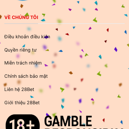
VỀ CHÚNG TÔI
Điều khoản điều kiện
Quyền riêng tư
Miễn trách nhiệm
Chính sách bảo mật
Liên hệ 28Bet
Giới thiệu 28Bet