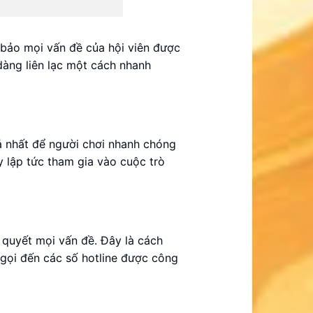
bảo mọi vấn đề của hội viên được
àng liên lạc một cách nhanh
ả nhất để người chơi nhanh chóng
y lập tức tham gia vào cuộc trò
 quyết mọi vấn đề. Đây là cách
gọi đến các số hotline được công