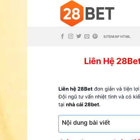
Bỏ
qua
nội
dung
SITEMAP HTML
Liên Hệ 28Be
Liên hệ 28Bet
đơn giản và tiện lợ
Đội ngũ tư vấn nhiệt tình và có k
tại
nhà cái 28bet
.
Nội dung bài viết