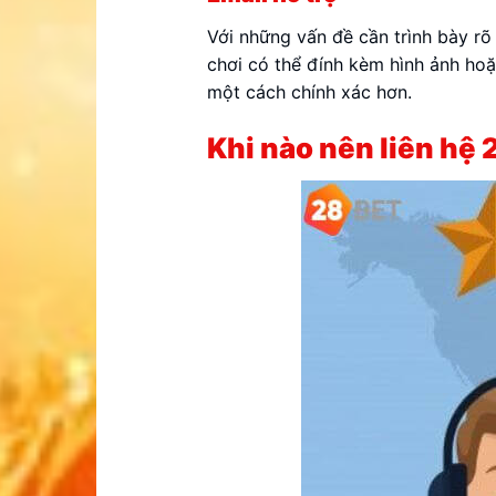
Với những vấn đề cần trình bày rõ 
chơi có thể đính kèm hình ảnh hoặc
một cách chính xác hơn.
Khi nào nên liên hệ 