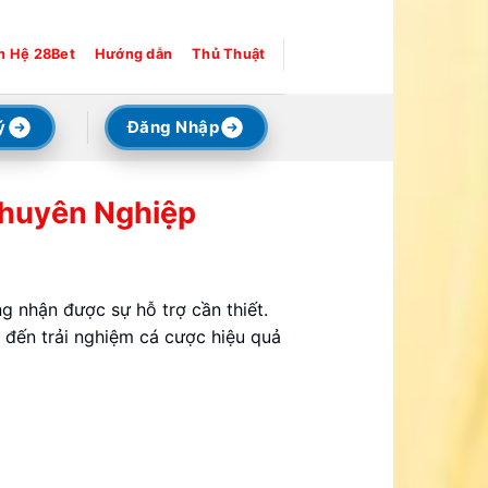
n Hệ 28Bet
Hướng dẫn
Thủ Thuật
ý
Đăng Nhập
Chuyên Nghiệp
g nhận được sự hỗ trợ cần thiết.
g đến trải nghiệm cá cược hiệu quả