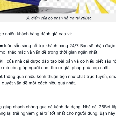
Ưu điểm của bộ phận hỗ trợ tại 28Bet
 nhiều khách hàng đánh giá cao vì:
es
luôn sẵn sàng hỗ trợ khách hàng 24/7. Bạn sẽ nhận được
 mọi thắc mắc và vấn đề trong thời gian ngắn nhất.
H của nhà cái được đào tạo bài bản và có hiểu biết sâu rộ
c mà còn giúp người chơi tìm ra giải pháp phù hợp nhất.
et
thông qua nhiều kênh thuận tiện như chat trực tuyến, ema
ải quyết vấn đề một cách hiệu quả nhất.
 giúp nhanh chóng qua cá kênh đa dạng. Nhà cái 28Bet lập
g lại trải nghiệm giải trí tốt nhất cho người dùng. Bạn hãy 