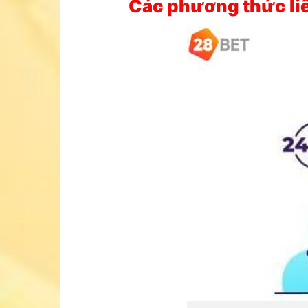
Các phương thức li