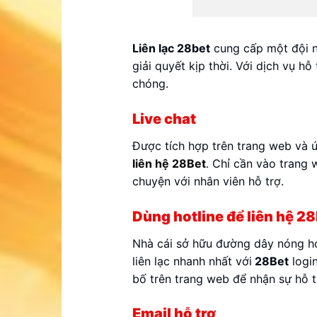
Liên lạc
28bet
cung cấp một đội n
giải quyết kịp thời. Với dịch vụ hỗ
chóng.
Live chat
Được tích hợp trên trang web và ứ
liên hệ 28Bet
. Chỉ cần vào trang 
chuyện với nhân viên hỗ trợ.
Dùng hotline để liên hệ 2
Nhà cái sở hữu đường dây nóng ho
liên lạc nhanh nhất với
28Bet
login
bố trên trang web để nhận sự hỗ 
Email hỗ trợ