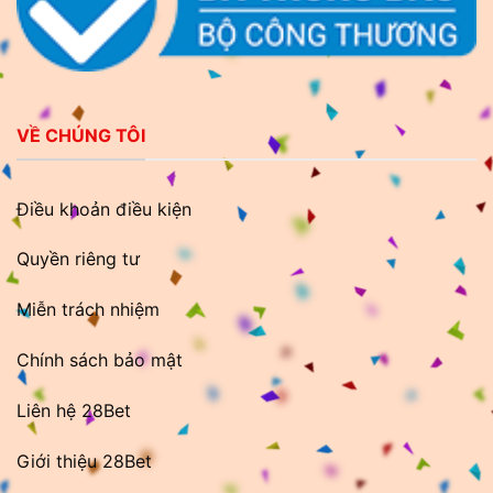
VỀ CHÚNG TÔI
Điều khoản điều kiện
Quyền riêng tư
Miễn trách nhiệm
Chính sách bảo mật
Liên hệ 28Bet
Giới thiệu 28Bet