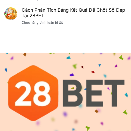
Bí
Cao
Cao
Kíp
Cách Phân Tích Bảng Kết Quả Để Chốt Số Đẹp
Thủ
Tại
Bắt
Trên
Tại 28BET
28BET
Lô
28BET
ở
Chức năng bình luận bị tắt
Đề
Cách
Hiệu
Phân
Quả
Tích
Khi
Bảng
Chơi
Kết
Xổ
Quả
Số
Để
28BET
Chốt
Số
Đẹp
Tại
28BET