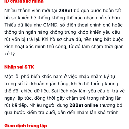
ID chưa xác minh
Nhiều thành viên mới tại
28Bet
bỏ qua bước hoàn tất
hồ sơ khiến hệ thống không thể xác nhận chủ sở hữu.
Thiếu dữ liệu như CMND, số điện thoại chính chủ hoặc
thông tin ngân hàng không trùng khớp khiến yêu cầu
rút vốn bị trả lại. Khi hồ sơ chưa đủ, nền tảng bắt buộc
kích hoạt xác minh thủ công, từ đó làm chậm thời gian
xử lý.
Nhập sai STK
Một lỗi phổ biến khác nằm ở việc nhập nhầm ký tự
trong số tài khoản ngân hàng, khiến hệ thống không
thể đối chiếu dữ liệu. Sai lệch này làm yêu cầu bị trả về
ngay lập tức, đồng thời gây chậm trễ trong những lần
rút kế tiếp. Nhiều người dùng
28Bet online
thường bỏ
qua bước kiểm tra cuối, dẫn đến nhầm lẫn khó tránh.
Giao dịch trùng lặp