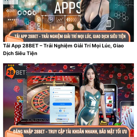
Tải App 28BET – Trải Nghiệm Giải Trí Mọi Lúc, Giao
Dịch Siêu Tiện