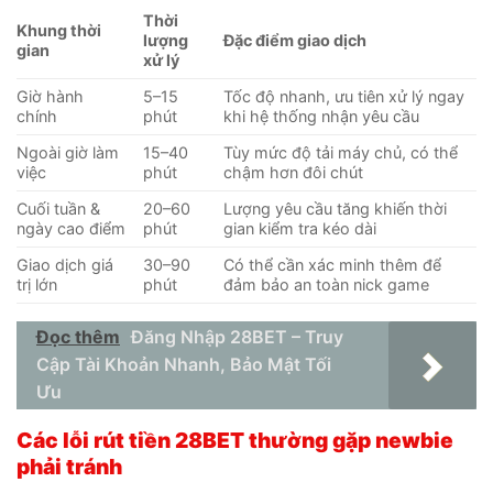
Thời
Khung thời
lượng
Đặc điểm giao dịch
gian
xử lý
Giờ hành
5–15
Tốc độ nhanh, ưu tiên xử lý ngay
chính
phút
khi hệ thống nhận yêu cầu
Ngoài giờ làm
15–40
Tùy mức độ tải máy chủ, có thể
việc
phút
chậm hơn đôi chút
Cuối tuần &
20–60
Lượng yêu cầu tăng khiến thời
ngày cao điểm
phút
gian kiểm tra kéo dài
Giao dịch giá
30–90
Có thể cần xác minh thêm để
trị lớn
phút
đảm bảo an toàn nick game
Đọc thêm
Đăng Nhập 28BET – Truy
Cập Tài Khoản Nhanh, Bảo Mật Tối
Ưu
Các lỗi rút tiền 28BET thường gặp newbie
phải tránh